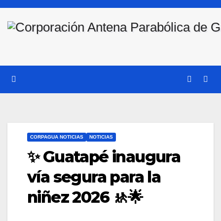
Saltar
al
contenido
CORPAGUA NOTICIAS
NOTICIAS
✨ Guatapé inaugura
vía segura para la
niñez 2026 🚸🌟