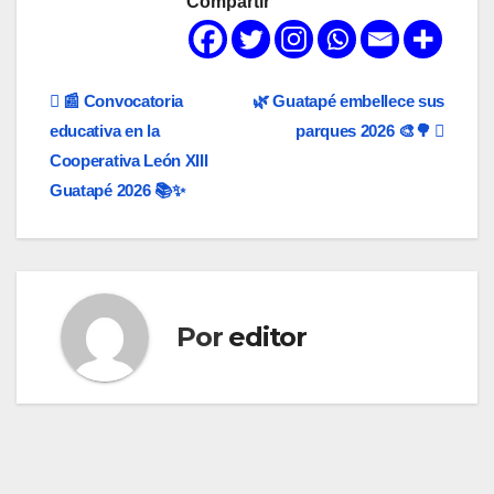
Compartir
Navegación
📰 Convocatoria
🌿 Guatapé embellece sus
educativa en la
parques 2026 🎨🌳
de
Cooperativa León XIII
entradas
Guatapé 2026 📚✨
Por
editor