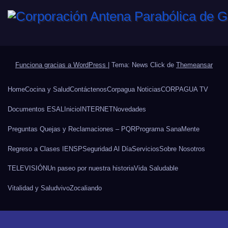
Funciona gracias a WordPress
|
Tema: News Click de
Themeansar
Home
Cocina y Salud
Contáctenos
Corpagua Noticias
CORPAGUA TV
Documentos ESAL
Inicio
INTERNET
Novedades
Preguntas Quejas y Reclamaciones – PQR
Programa SanaMente
Regreso a Clases IENSP
Seguridad Al Día
Servicios
Sobre Nosotros
TELEVISIÓN
Un paseo por nuestra historia
Vida Saludable
Vitalidad y Salud
vivo
Zocaliando