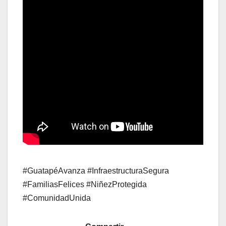
#GuatapéAvanza #InfraestructuraSegura
#FamiliasFelices #NiñezProtegida
#ComunidadUnida