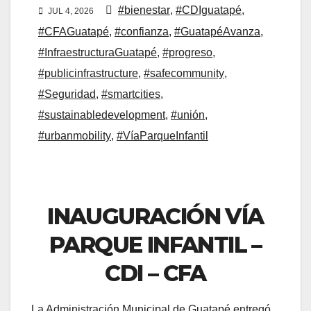
#bienestar
,
#CDIguatapé
,
JUL 4, 2026
#CFAGuatapé
,
#confianza
,
#GuatapéAvanza
,
#InfraestructuraGuatapé
,
#progreso
,
#publicinfrastructure
,
#safecommunity
,
#Seguridad
,
#smartcities
,
#sustainabledevelopment
,
#unión
,
#urbanmobility
,
#VíaParqueInfantil
INAUGURACIÓN VÍA
PARQUE INFANTIL –
CDI – CFA
La Administración Municipal de Guatapé entregó