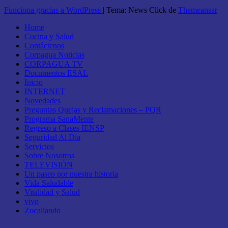
Funciona gracias a WordPress
|
Tema: News Click de
Themeansar
Home
Cocina y Salud
Contáctenos
Corpagua Noticias
CORPAGUA TV
Documentos ESAL
Inicio
INTERNET
Novedades
Preguntas Quejas y Reclamaciones – PQR
Programa SanaMente
Regreso a Clases IENSP
Seguridad Al Día
Servicios
Sobre Nosotros
TELEVISIÓN
Un paseo por nuestra historia
Vida Saludable
Vitalidad y Salud
vivo
Zocaliando