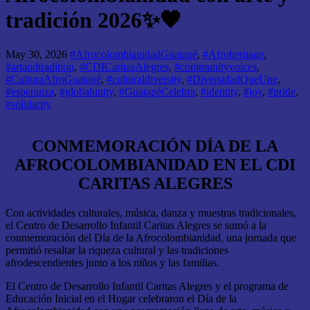
tradición 2026✨🖤
May 30, 2026
#AfrocolombianidadGuatapé
,
#Afroheritage
,
#artandtradition
,
#CDICaritasAlegres
,
#communityvoices
,
#CulturaAfroGuatapé
,
#culturaldiversity
,
#DiversidadQueUne
,
#esperanza
,
#globalunity
,
#GuatapéCelebra
,
#identity
,
#joy
,
#pride
,
#solidarity
CONMEMORACIÓN DÍA DE LA
AFROCOLOMBIANIDAD EN EL CDI
CARITAS ALEGRES
Con actividades culturales, música, danza y muestras tradicionales,
el Centro de Desarrollo Infantil Caritas Alegres se sumó a la
conmemoración del Día de la Afrocolombianidad, una jornada que
permitió resaltar la riqueza cultural y las tradiciones
afrodescendientes junto a los niños y las familias.
El Centro de Desarrollo Infantil Caritas Alegres y el programa de
Educación Inicial en el Hogar celebraron el Día de la