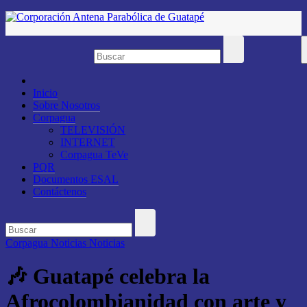
Saltar
al
contenido
Inicio
Sobre Nosotros
Corpagua
TELEVISIÓN
INTERNET
Corpagua TeVe
PQR
Documentos ESAL
Contáctenos
Corpagua Noticias
Noticias
🎶 Guatapé celebra la
Afrocolombianidad con arte y