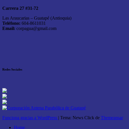
Carrera 27 #31-72
Las Araucarias – Guatapé (Antioquia)
Teléfono:
604-8611031
Email:
corpagua@gmail.com
Redes Sociales
Funciona gracias a WordPress
|
Tema: News Click de
Themeansar
Home