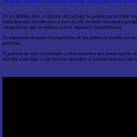
#Noticias
,
#Noticiero
,
#Peñon de Guatapé
,
#Piedra del Peñol
,
#Plazol
En los últimos años, el deporte del patinaje ha ganado un increíble im
municipio este deporte poco a poco ha ido teniendo una mayor acogida
competencias que se realizan a nivel regional y departamental.
Es importante destacar el compromiso de los padres de familia con su
personas.
El patinaje no solo ha brindado a estos pequeños una buena opción de 
inscribir a sus hijos a este proceso deportivo se pueden acercar a los 