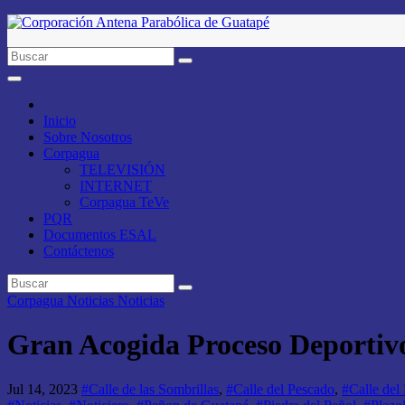
Saltar
al
contenido
Inicio
Sobre Nosotros
Corpagua
TELEVISIÓN
INTERNET
Corpagua TeVe
PQR
Documentos ESAL
Contáctenos
Corpagua Noticias
Noticias
Gran Acogida Proceso Deportiv
Jul 14, 2023
#Calle de las Sombrillas
,
#Calle del Pescado
,
#Calle del