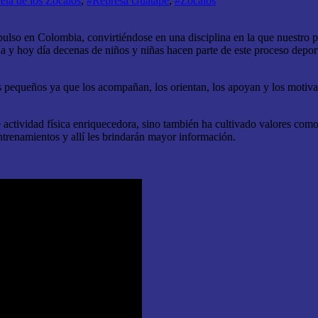
eta de los Zócalos
,
#Represa Guatapé
,
#Zócalos
pulso en Colombia, convirtiéndose en una disciplina en la que nuestro p
 y hoy día decenas de niños y niñas hacen parte de este proceso depor
s pequeños ya que los acompañan, los orientan, los apoyan y los motivan
actividad física enriquecedora, sino también ha cultivado valores como e
entrenamientos y allí les brindarán mayor información.