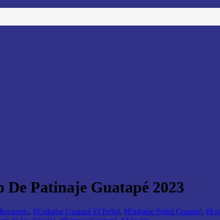
o De Patinaje Guatapé 2023
 Recuerdo
,
#Embalse Guatapé El Peñol
,
#Embalse Peñol Guatapé
,
#Esc