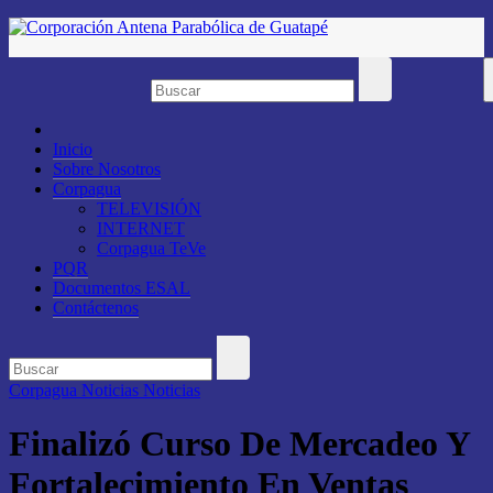
Saltar
al
contenido
Inicio
Sobre Nosotros
Corpagua
TELEVISIÓN
INTERNET
Corpagua TeVe
PQR
Documentos ESAL
Contáctenos
Corpagua Noticias
Noticias
Finalizó Curso De Mercadeo Y
Fortalecimiento En Ventas