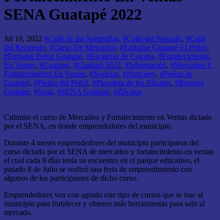
SENA Guatapé 2022
Jul 19, 2022
#Calle de las Sombrillas
,
#Calle del Pescado
,
#Calle
del Recuerdo
,
#Curso De Mercadeo
,
#Embalse Guatapé El Peñol
,
#Embalse Peñol Guatapé
,
#Escaleras de Colores
,
#Fortalecimiento
En Ventas
,
#Guatapé
,
#Guatapé 2022
,
#Información
,
#Mercadeo Y
Fortalecimiento En Ventas
,
#Noticias
,
#Noticiero
,
#Peñon de
Guatapé
,
#Piedra del Peñol
,
#Plazoleta de los Zócalos
,
#Represa
Guatapé
,
#Sena
,
#SENA Guatapé
,
#Zócalos
Culmino el curso de Mercadeo y Fortalecimiento en Ventas dictado
por el SENA, en donde emprendedores del municipio.
Durante 4 meses emprendedores del municipio participaron del
curso dictado por el SENA de mercadeo y fortalecimiento en ventas
el cual cada 8 días tenía su encuentro en el parque educativo, el
pasado 8 de Julio se realizó una feria de emprendimiento con
algunos de los participantes de dicho curso.
Emprendedores ven con agrado este tipo de cursos que se trae al
municipio para fortalecer y obtener más herramientas para salir al
mercado.