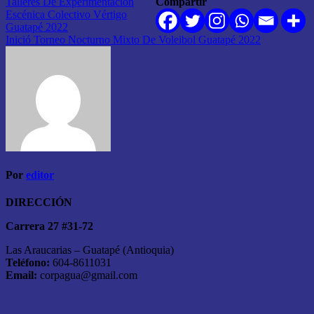
Navegación
Talleres De Experimentación
Compartir
Escénica Colectivo Vértigo
de
Guatapé 2022
entradas
Inició Torneo Nocturno Mixto De Voleibol Guatapé 2022
Por
editor
DIRECCIÓN
Carrera 27 #31-72
Las Araucarias – Guatapé (Antioquia)
Teléfono:
604-8611031
Email:
corpagua@gmail.com