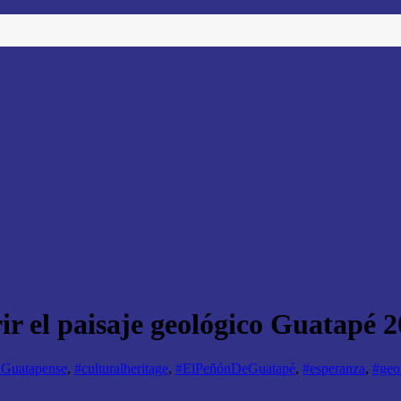
rir el paisaje geológico Guatapé 
aGuatapense
,
#culturalheritage
,
#ElPeñónDeGuatapé
,
#esperanza
,
#geol