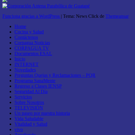
Funciona gracias a WordPress
|
Tema: News Click de
Themeansar
Home
Cocina y Salud
Contáctenos
Corpagua Noticias
CORPAGUA TV
Documentos ESAL
Inicio
INTERNET
Novedades
Preguntas Quejas y Reclamaciones – PQR
Programa SanaMente
Regreso a Clases IENSP
Seguridad Al Día
Servicios
Sobre Nosotros
TELEVISIÓN
Un paseo por nuestra historia
Vida Saludable
Vitalidad y Salud
vivo
Zocaliando