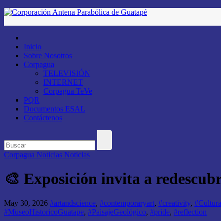
Saltar
al
contenido
Inicio
Sobre Nosotros
Corpagua
TELEVISIÓN
INTERNET
Corpagua TeVe
PQR
Documentos ESAL
Contáctenos
Corpagua Noticias
Noticias
🎨 Exposición invita a redescub
May 30, 2026
#artandscience
,
#contemporaryart
,
#creativity
,
#Cultur
#MuseoHistoricoGuatape
,
#PaisajeGeológico
,
#pride
,
#reflection