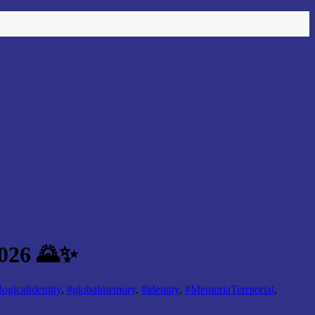
2026 🌄✨
ogicalidentity
,
#globalmemory
,
#identity
,
#MemoriaTerritorial
,