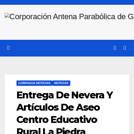
Saltar
al
contenido
CORPAGUA NOTICIAS
NOTICIAS
Entrega De Nevera Y
Artículos De Aseo
Centro Educativo
Rural La Piedra