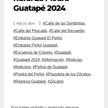
Guatapé 2024
#Calle de las Sombrillas
,
FEB 19, 2024
#Calle del Pescado
,
#Calle del Recuerdo
,
#Embalse Guatapé El Peñol
,
#Embalse Peñol Guatapé
,
#Escaleras de Colores
,
#Guatapé
,
#Guatapé 2024
,
#Información
,
#Noticias
,
#Noticiero
,
#Peñon de Guatapé
,
#Piedra del Peñol
,
#Plazoleta de los Zócalos
,
#Represa Guatapé
,
#Zócalos
Tras haber visitado y analizado algunas