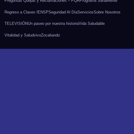
Preguntas Quejas y Reclamaciones – PQR
Programa SanaMente
Regreso a Clases IENSP
Seguridad Al Día
Servicios
Sobre Nosotros
TELEVISIÓN
Un paseo por nuestra historia
Vida Saludable
Vitalidad y Salud
vivo
Zocaliando