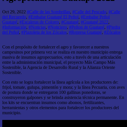
Oct 29, 2022
#Calle de las Sombrillas
,
#Calle del Pescado
,
#Calle
del Recuerdo
,
#Embalse Guatapé El Peñol
,
#Embalse Peñol
Guatapé
,
#Escaleras de Colores
,
#Guatapé
,
#Guatapé 2022
,
#Información
,
#Noticias
,
#Noticiero
,
#Peñon de Guatapé
,
#Piedra
del Peñol
,
#Plazoleta de los Zócalos
,
#Represa Guatapé
,
#Zócalos
Con el propósito de fortalecer el agro y favorecer a nuestros
campesinos por primera vez se realiza en nuestro municipio entrega
masiva de insumos agropecuarios, esto a través de una articulación
entre la administración municipal, el proyecto Más Campo Más
Sostenible, la Agencia de Desarrollo Rural y la Alianza Oriente
Sostenible.
Con esto se logra fortalecer la línea agrícola a los productores de:
frijol, tomate, gulupa, pimentón y mora; y la línea Pecuaria, con aves
de postura donde se entregaron 100 gallinas ponedoras, se
construyeron galpones y se brinda asistencia técnica permanente. En
los kits se encuentran insumos como abonos, fertilizantes,
herramientas y otros elementos para fortalecer los productores del
municipio.