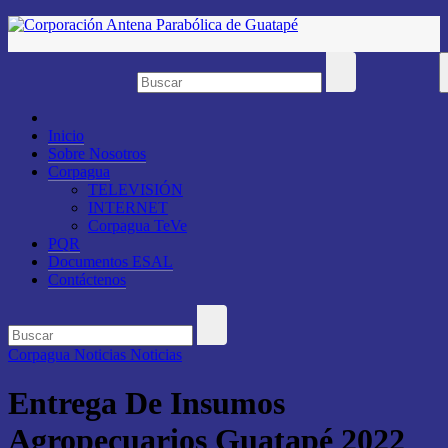
Saltar
al
contenido
Inicio
Sobre Nosotros
Corpagua
TELEVISIÓN
INTERNET
Corpagua TeVe
PQR
Documentos ESAL
Contáctenos
Corpagua Noticias
Noticias
Entrega De Insumos
Agropecuarios Guatapé 2022