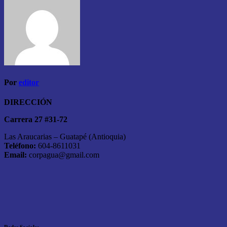
Por
editor
DIRECCIÓN
Carrera 27 #31-72
Las Araucarias – Guatapé (Antioquia)
Teléfono:
604-8611031
Email:
corpagua@gmail.com