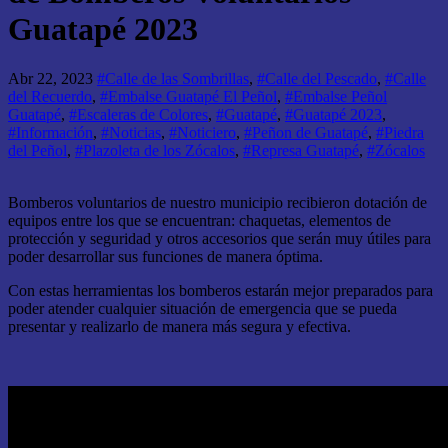
Guatapé 2023
Abr 22, 2023
#Calle de las Sombrillas
,
#Calle del Pescado
,
#Calle
del Recuerdo
,
#Embalse Guatapé El Peñol
,
#Embalse Peñol
Guatapé
,
#Escaleras de Colores
,
#Guatapé
,
#Guatapé 2023
,
#Información
,
#Noticias
,
#Noticiero
,
#Peñon de Guatapé
,
#Piedra
del Peñol
,
#Plazoleta de los Zócalos
,
#Represa Guatapé
,
#Zócalos
Bomberos voluntarios de nuestro municipio recibieron dotación de
equipos entre los que se encuentran: chaquetas, elementos de
protección y seguridad y otros accesorios que serán muy útiles para
poder desarrollar sus funciones de manera óptima.
Con estas herramientas los bomberos estarán mejor preparados para
poder atender cualquier situación de emergencia que se pueda
presentar y realizarlo de manera más segura y efectiva.