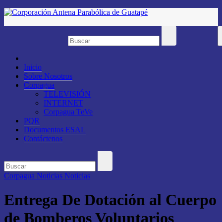
Saltar
al
contenido
Inicio
Sobre Nosotros
Corpagua
TELEVISIÓN
INTERNET
Corpagua TeVe
PQR
Documentos ESAL
Contáctenos
Corpagua Noticias
Noticias
Entrega De Dotación al Cuerpo
de Bomberos Voluntarios