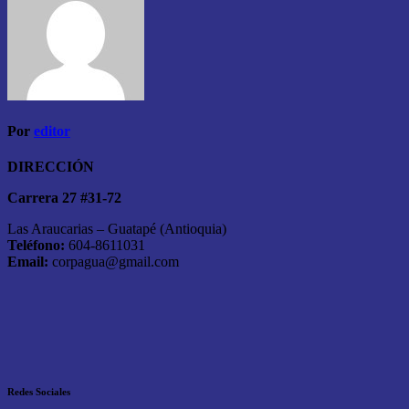
Por
editor
DIRECCIÓN
Carrera 27 #31-72
Las Araucarias – Guatapé (Antioquia)
Teléfono:
604-8611031
Email:
corpagua@gmail.com
Redes Sociales