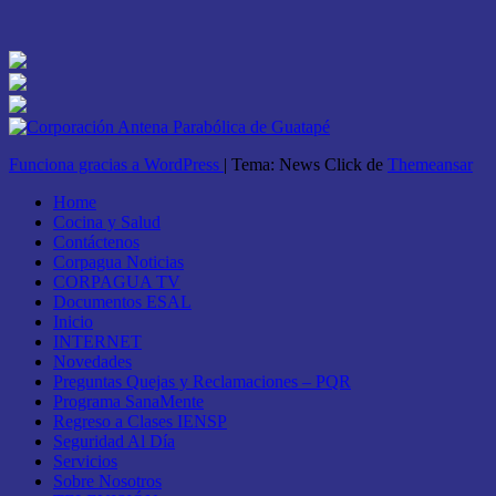
Funciona gracias a WordPress
|
Tema: News Click de
Themeansar
Home
Cocina y Salud
Contáctenos
Corpagua Noticias
CORPAGUA TV
Documentos ESAL
Inicio
INTERNET
Novedades
Preguntas Quejas y Reclamaciones – PQR
Programa SanaMente
Regreso a Clases IENSP
Seguridad Al Día
Servicios
Sobre Nosotros