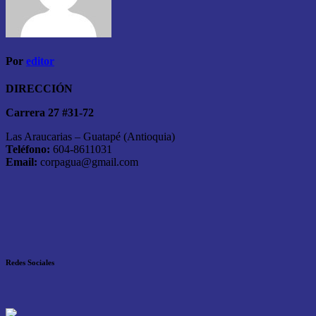
Por
editor
DIRECCIÓN
Carrera 27 #31-72
Las Araucarias – Guatapé (Antioquia)
Teléfono:
604-8611031
Email:
corpagua@gmail.com
Redes Sociales