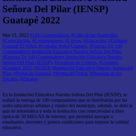
Señora Del Pilar (IENSP)
Guatapé 2022
Mar 12, 2022
#149 Computadores
,
#Calle de las Sombrillas
,
#Capacitación
,
#Computadores
,
#Cursos
,
#Educación
,
#Embalse
Guatapé El Peñol
,
#Embalse Peñol Guatapé
,
#Entrega De 149
Computadores Institución Educativa Nuestra Señora Del Pilar
,
#Entrega De 149 Computadores Institución Educativa Nuestra
Señora Del Pilar (IENSP)
,
#Escaleras de Colores
,
#Guatapé
,
#Guatapé 2022
,
#IENSP
,
#Institución Educativa Nuestra Señora del
Pilar
,
#Peñon de Guatapé
,
#Piedra del Peñol
,
#Plazoleta de los
Zócalos
,
#Zócalos
En la Institución Educativa Nuestra Señora Del Pilar (IENSP), se
realizó la entrega de 149 computadores que se distribuirán por las
sedes educativas urbanas y rurales del municipio, además, se dotó la
sala de informática y toda la institución con conectividad a fibra
óptica de 50 MEGAS de internet, que permitirá navegar a
estudiantes, docentes y genera condiciones para mejorar la calidad
educativa.