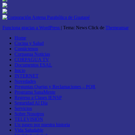
Funciona gracias a WordPress
|
Tema: News Click de
Themeansar
Home
Cocina y Salud
Contáctenos
Corpagua Noticias
CORPAGUA TV
Documentos ESAL
Inicio
INTERNET
Novedades
Preguntas Quejas y Reclamaciones – PQR
Programa SanaMente
Regreso a Clases IENSP
Seguridad Al Día
Servicios
Sobre Nosotros
TELEVISIÓN
Un paseo por nuestra historia
Vida Saludable