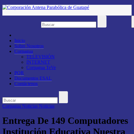
Saltar
al
contenido
Inicio
Sobre Nosotros
Corpagua
TELEVISIÓN
INTERNET
Corpagua TeVe
PQR
Documentos ESAL
Contáctenos
Corpagua Noticias
Noticias
Entrega De 149 Computadores
Institución Educativa Nuestra