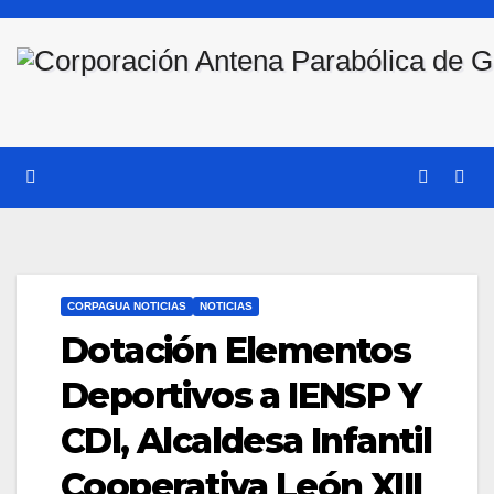
Saltar
al
contenido
CORPAGUA NOTICIAS
NOTICIAS
Dotación Elementos
Deportivos a IENSP Y
CDI, Alcaldesa Infantil
Cooperativa León XIII