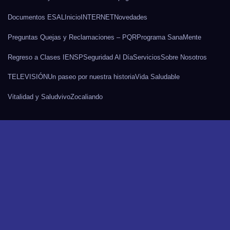
Documentos ESAL
Inicio
INTERNET
Novedades
Preguntas Quejas y Reclamaciones – PQR
Programa SanaMente
Regreso a Clases IENSP
Seguridad Al Día
Servicios
Sobre Nosotros
TELEVISIÓN
Un paseo por nuestra historia
Vida Saludable
Vitalidad y Salud
vivo
Zocaliando