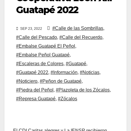
Guatapé 2022
#Calle de las Sombrillas
,
SEP 23, 2022
#Calle del Pescado
,
#Calle del Recuerdo
,
#Embalse Guatapé El Peñol
,
#Embalse Peñol Guatapé
,
#Escaleras de Colores
,
#Guatapé
,
#Guatapé 2022
,
#Información
,
#Noticias
,
#Noticiero
,
#Peñon de Guatapé
,
#Piedra del Peñol
,
#Plazoleta de los Zócalos
,
#Represa Guatapé
,
#Zócalos
El CDI Caritas alegres y La IENSP recibieron