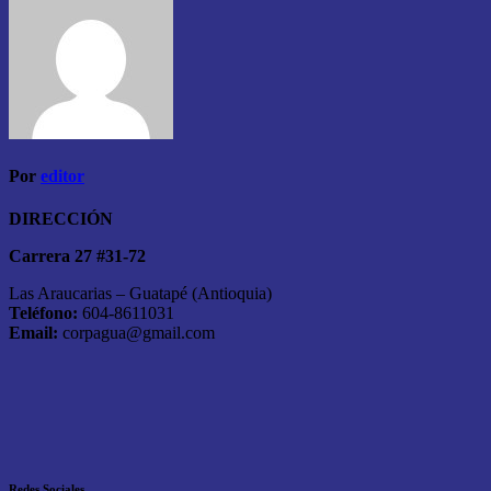
Por
editor
DIRECCIÓN
Carrera 27 #31-72
Las Araucarias – Guatapé (Antioquia)
Teléfono:
604-8611031
Email:
corpagua@gmail.com
Redes Sociales