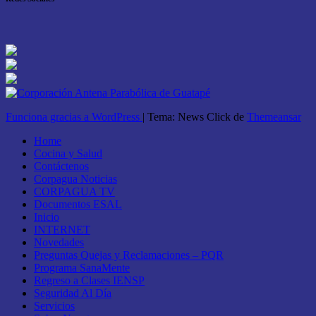
Funciona gracias a WordPress
|
Tema: News Click de
Themeansar
Home
Cocina y Salud
Contáctenos
Corpagua Noticias
CORPAGUA TV
Documentos ESAL
Inicio
INTERNET
Novedades
Preguntas Quejas y Reclamaciones – PQR
Programa SanaMente
Regreso a Clases IENSP
Seguridad Al Día
Servicios