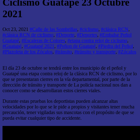
Ciclismo Guatapé 23 Octubre
2021
Oct 23, 2021
#Calle de las Sombrillas
,
#ciclismo
,
#clásica RCN
,
#clásica RCN de ciclismo
,
#Deporte
,
#Deportes
,
#Embalse Peñol
Guatapé
,
#Escaleras de Colores
,
#etapa contra reloj de ciclismo
,
#Guatapé
,
#Guatapé 2021
,
#Peñon de Guatapé
,
#Piedra del Peñol
,
#Plazoleta de los Zócalos
,
#tránsito
,
#tránsito y transporte
,
#Zócalos
El día 23 de octubre se tendrá entre los municipio de el peñol y
Guatapé una etapa contra reloj de la clásica RCN de ciclismo, por lo
que se presentaran cierres en la vía departamental, por parte de la
dirección de tránsito y transporte de La policía nacional nos dan a
conocer como se desarrollaran estos cierres viales.
Durante estas pruebas los deportistas pueden alcanzar altas
velocidades por lo que se le pide a propios y visitantes tener mucha
precaución, tener vigiladas sus mascotas con el propósito de que se
pueda evitar cualquier tipo de accidente.