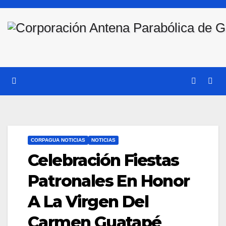
Saltar
al
contenido
CORPAGUA NOTICIAS
NOTICIAS
Celebración Fiestas
Patronales En Honor
A La Virgen Del
Carmen Guatapé