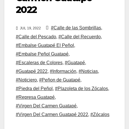
2022
#Calle de las Sombrillas
,
JUL 19, 2022
#Calle del Pescado
,
#Calle del Recuerdo
,
#Embalse Guatapé El Peñol
,
#Embalse Peñol Guatapé
,
#Escaleras de Colores
,
#Guatapé
,
#Guatapé 2022
,
#Información
,
#Noticias
,
#Noticiero
,
#Peñon de Guatapé
,
#Piedra del Peñol
,
#Plazoleta de los Zócalos
,
#Represa Guatapé
,
#Virgen Del Carmen Guatapé
,
#Virgen Del Carmen Guatapé 2022
,
#Zócalos