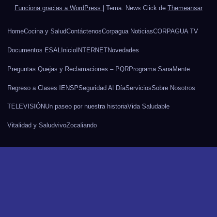
Funciona gracias a WordPress
|
Tema: News Click de
Themeansar
Home
Cocina y Salud
Contáctenos
Corpagua Noticias
CORPAGUA TV
Documentos ESAL
Inicio
INTERNET
Novedades
Preguntas Quejas y Reclamaciones – PQR
Programa SanaMente
Regreso a Clases IENSP
Seguridad Al Día
Servicios
Sobre Nosotros
TELEVISIÓN
Un paseo por nuestra historia
Vida Saludable
Vitalidad y Salud
vivo
Zocaliando