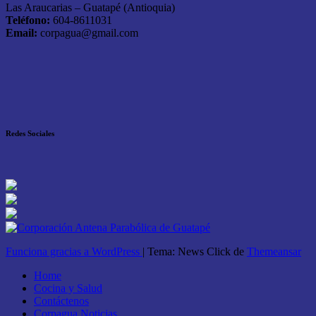
Las Araucarias – Guatapé (Antioquia)
Teléfono:
604-8611031
Email:
corpagua@gmail.com
Redes Sociales
Funciona gracias a WordPress
|
Tema: News Click de
Themeansar
Home
Cocina y Salud
Contáctenos
Corpagua Noticias