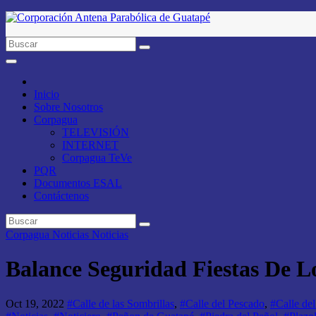
Saltar
al
contenido
Inicio
Sobre Nosotros
Corpagua
TELEVISIÓN
INTERNET
Corpagua TeVe
PQR
Documentos ESAL
Contáctenos
Corpagua Noticias
Noticias
Balance Seguridad Fiestas De L
Oct 19, 2022
#Calle de las Sombrillas
,
#Calle del Pescado
,
#Calle de