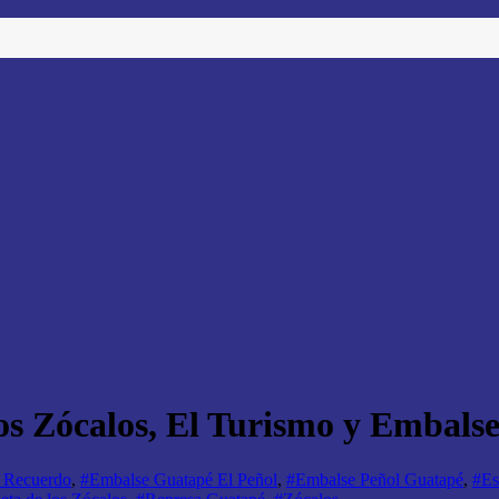
os Zócalos, El Turismo y Embals
l Recuerdo
,
#Embalse Guatapé El Peñol
,
#Embalse Peñol Guatapé
,
#Es