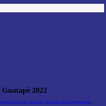
e Guatapé 2022
caleras de Colores
,
#Guatapé
,
#Guatapé 2022
,
#Información
,