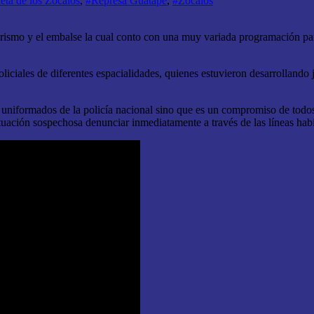
eta de los Zócalos
,
#Represa Guatapé
,
#Zócalos
 turismo y el embalse la cual conto con una muy variada programación para 
ciales de diferentes espacialidades, quienes estuvieron desarrollando j
iformados de la policía nacional sino que es un compromiso de todos, 
tuación sospechosa denunciar inmediatamente a través de las líneas habi