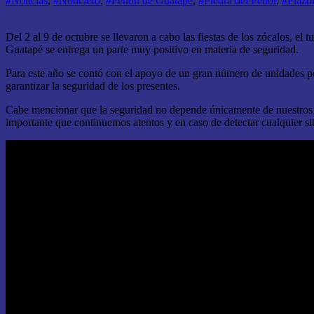
#Noticias
,
#Noticiero
,
#Peñon de Guatapé
,
#Piedra del Peñol
,
#Plazol
Del 2 al 9 de octubre se llevaron a cabo las fiestas de los zócalos, el
Guatapé se entrega un parte muy positivo en materia de seguridad.
Para este año se contó con el apoyo de un gran número de unidades poli
garantizar la seguridad de los presentes.
Cabe mencionar que la seguridad no depende únicamente de nuestros un
importante que continuemos atentos y en caso de detectar cualquier si