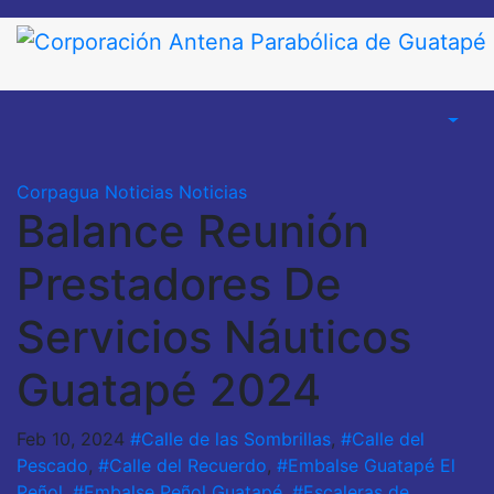
Saltar
al
contenido
Corpagua Noticias
Noticias
Balance Reunión
Prestadores De
Servicios Náuticos
Guatapé 2024
Feb 10, 2024
#Calle de las Sombrillas
,
#Calle del
Pescado
,
#Calle del Recuerdo
,
#Embalse Guatapé El
Peñol
,
#Embalse Peñol Guatapé
,
#Escaleras de