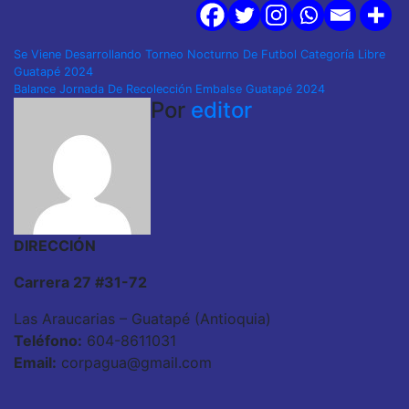
Navegación
Se Viene Desarrollando Torneo Nocturno De Futbol Categoría Libre
Guatapé 2024
de
Balance Jornada De Recolección Embalse Guatapé 2024
Por
editor
entradas
DIRECCIÓN
Carrera 27 #31-72
Las Araucarias – Guatapé (Antioquia)
Teléfono:
604-8611031
Email:
corpagua@gmail.com