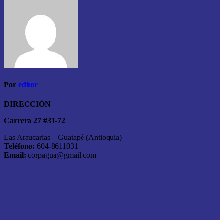
Por
editor
DIRECCIÓN
Carrera 27 #31-72
Las Araucarias – Guatapé (Antioquia)
Teléfono:
604-8611031
Email:
corpagua@gmail.com