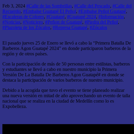
Feb 3, 2024
#Calle de las Sombrillas
,
#Calle del Pescado
,
#Calle del
Recuerdo
,
#Embalse Guatapé El Peñol
,
#Embalse Peñol Guatapé
,
#Escaleras de Colores
,
#Guatapé
,
#Guatapé 2024
,
#Información
,
#Noticias
,
#Noticiero
,
#Peñon de Guatapé
,
#Piedra del Peñol
,
#Plazoleta de los Zócalos
,
#Represa Guatapé
,
#Zócalos
El pasado jueves 25 de Enero se llevó a cabo la “Primera Batalla De
Barberos Agon Guatapé 2024” en donde participaron barberos de la
región y de otros países.
Con la participación de más de 50 personas entre estilistas, barberos
y estudiantes se llevó a cabo en nuestro municipio la
Primera
Versión De La Batalla De Barberos Agon Guatapé# en donde se
destaca la participación de varios barberos de nuestro municipio.
Debido a la acogida que tuvo el evento se tiene planeado realizar
una nueva versión en mitad de año aprovechando un evento de talla
nacional que se realiza en la ciudad de Medellín como lo es
Expobelleza.