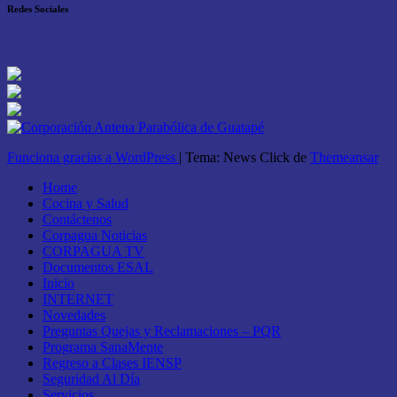
Redes Sociales
Funciona gracias a WordPress
|
Tema: News Click de
Themeansar
Home
Cocina y Salud
Contáctenos
Corpagua Noticias
CORPAGUA TV
Documentos ESAL
Inicio
INTERNET
Novedades
Preguntas Quejas y Reclamaciones – PQR
Programa SanaMente
Regreso a Clases IENSP
Seguridad Al Día
Servicios