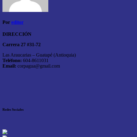
Por
editor
DIRECCIÓN
Carrera 27 #31-72
Las Araucarias – Guatapé (Antioquia)
Teléfono:
604-8611031
Email:
corpagua@gmail.com
Redes Sociales