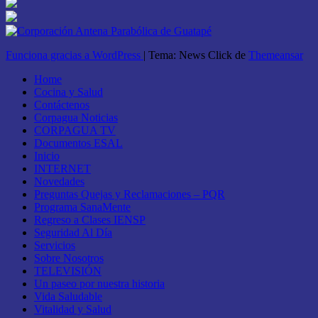
Funciona gracias a WordPress
|
Tema: News Click de
Themeansar
Home
Cocina y Salud
Contáctenos
Corpagua Noticias
CORPAGUA TV
Documentos ESAL
Inicio
INTERNET
Novedades
Preguntas Quejas y Reclamaciones – PQR
Programa SanaMente
Regreso a Clases IENSP
Seguridad Al Día
Servicios
Sobre Nosotros
TELEVISIÓN
Un paseo por nuestra historia
Vida Saludable
Vitalidad y Salud