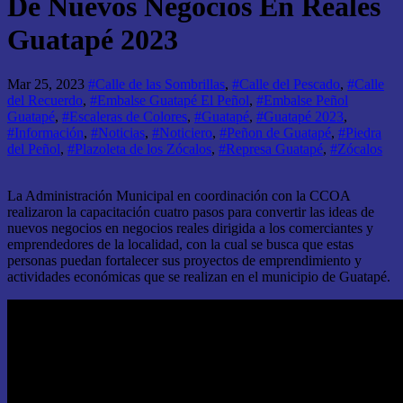
De Nuevos Negocios En Reales
Guatapé 2023
Mar 25, 2023
#Calle de las Sombrillas
,
#Calle del Pescado
,
#Calle
del Recuerdo
,
#Embalse Guatapé El Peñol
,
#Embalse Peñol
Guatapé
,
#Escaleras de Colores
,
#Guatapé
,
#Guatapé 2023
,
#Información
,
#Noticias
,
#Noticiero
,
#Peñon de Guatapé
,
#Piedra
del Peñol
,
#Plazoleta de los Zócalos
,
#Represa Guatapé
,
#Zócalos
La Administración Municipal en coordinación con la CCOA
realizaron la capacitación cuatro pasos para convertir las ideas de
nuevos negocios en negocios reales dirigida a los comerciantes y
emprendedores de la localidad, con la cual se busca que estas
personas puedan fortalecer sus proyectos de emprendimiento y
actividades económicas que se realizan en el municipio de Guatapé.