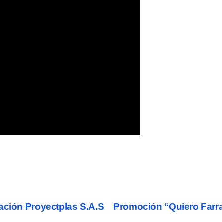
ación Proyectplas S.A.S
Promoción “Quiero Farra