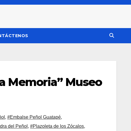
NTÁCTENOS
 la Memoria” Museo
ñol
,
#Embalse Peñol Guatapé
,
dra del Peñol
,
#Plazoleta de los Zócalos
,