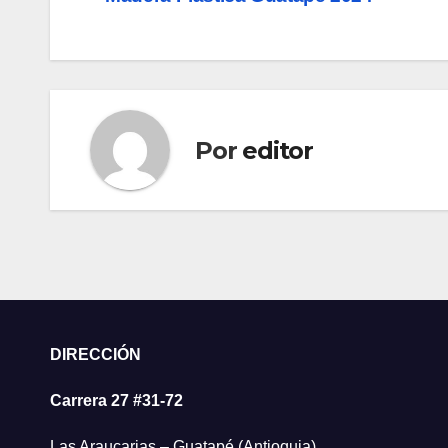
de
entradas
Por
editor
DIRECCIÓN
Carrera 27 #31-72
Las Araucarias – Guatapé (Antioquia)