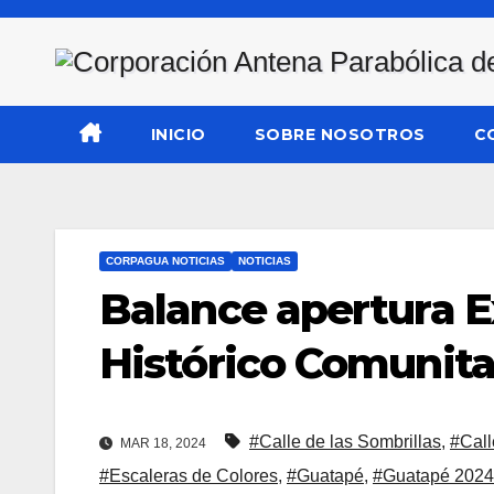
Saltar
al
contenido
INICIO
SOBRE NOSOTROS
C
CORPAGUA NOTICIAS
NOTICIAS
Balance apertura E
Histórico Comunita
#Calle de las Sombrillas
,
#Call
MAR 18, 2024
#Escaleras de Colores
,
#Guatapé
,
#Guatapé 2024