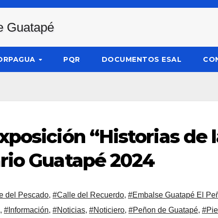
ORPAGUA
PQR
DOCUMENTOS ESAL
CO
xposición “Historias de
rio Guatapé 2024
e del Pescado
,
#Calle del Recuerdo
,
#Embalse Guatapé El Pe
,
#Información
,
#Noticias
,
#Noticiero
,
#Peñon de Guatapé
,
#Pie