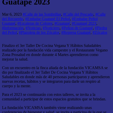
Guatapé 2023
Mar 6, 2023
#Calle de las Sombrillas
,
#Calle del Pescado
,
#Calle
del Recuerdo
,
#Embalse Guatapé El Peñol
,
#Embalse Peñol
Guatapé
,
#Escaleras de Colores
,
#Guatapé
,
#Guatapé 2023
,
#Información
,
#Noticias
,
#Noticiero
,
#Peñon de Guatapé
,
#Piedra
del Peñol
,
#Plazoleta de los Zócalos
,
#Represa Guatapé
,
#Zócalos
Finalizo el 3er Taller De Cocina Vegana Y Hábitos Saludables
realizado por la fundación vida campestre y el Restaurante Vegano
Zona Prosalud en donde durante 4 Martes aprendieron como
mejorar la salud.
Con un encuentro en la finca aliada de la fundación VICAMSA se
dio por finalizado el 3er Taller De Cocina Vegana Y Hábitos
Saludables en donde más de 40 personas participaron y aprendieron
nuevas recetas, hábitos y se integraron para darle un respiro al
cuerpo y la mente.
Para el 2023 se continuarán con estos talleres, se invita a la
comunidad a participar de estos espacios gratuitos que se brindan.
La fundación VICAMSA también viene realizando unas
conferencias de bienestar y salud, se invita a participa de la que se