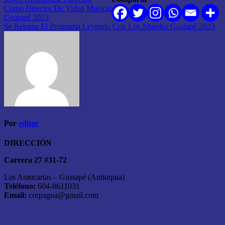
Navegación
Como Director De Video Musical
de
Guatapé 2023
entradas
Se Retoma El Programa Leyendo Con Los Abuelos Guatapé 2023
Por
editor
DIRECCIÓN
Carrera 27 #31-72
Las Araucarias – Guatapé (Antioquia)
Teléfono:
604-8611031
Email:
corpagua@gmail.com