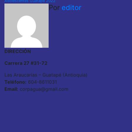
Adolescentes Guatapé 2022
entradas
Por
editor
DIRECCIÓN
Carrera 27 #31-72
Las Araucarias – Guatapé (Antioquia)
Teléfono:
604-8611031
Email:
corpagua@gmail.com