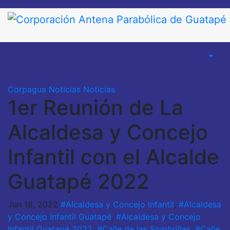
Saltar
al
contenido
Corpagua Noticias
Noticias
1er Reunión de La
Alcaldesa y Concejo
Infantil con el Alcalde
Guatapé 2022
Jun 18, 2022
#Alcaldesa y Concejo Infantil
,
#Alcaldesa
y Concejo Infantil Guatapé
,
#Alcaldesa y Concejo
Infantil Guatapé 2022
,
#Calle de las Sombrillas
,
#Calle