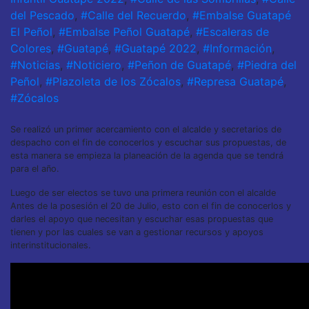
del Pescado
,
#Calle del Recuerdo
,
#Embalse Guatapé
El Peñol
,
#Embalse Peñol Guatapé
,
#Escaleras de
Colores
,
#Guatapé
,
#Guatapé 2022
,
#Información
,
#Noticias
,
#Noticiero
,
#Peñon de Guatapé
,
#Piedra del
Peñol
,
#Plazoleta de los Zócalos
,
#Represa Guatapé
,
#Zócalos
Se realizó un primer acercamiento con el alcalde y secretarios de
despacho con el fin de conocerlos y escuchar sus propuestas, de
esta manera se empieza la planeación de la agenda que se tendrá
para el año.
Luego de ser electos se tuvo una primera reunión con el alcalde
Antes de la posesión el 20 de Julio, esto con el fin de conocerlos y
darles el apoyo que necesitan y escuchar esas propuestas que
tienen y por las cuales se van a gestionar recursos y apoyos
interinstitucionales.