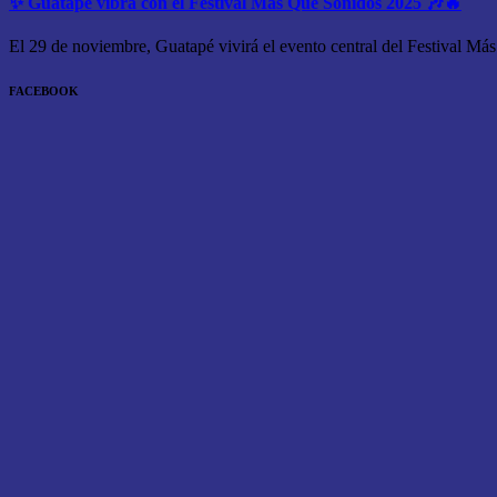
✨ Guatapé vibra con el Festival Más Que Sonidos 2025 🎶🔥
El 29 de noviembre, Guatapé vivirá el evento central del Festival Má
FACEBOOK