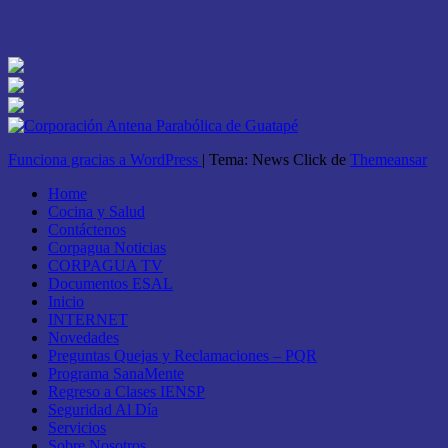
Funciona gracias a WordPress
|
Tema: News Click de
Themeansar
Home
Cocina y Salud
Contáctenos
Corpagua Noticias
CORPAGUA TV
Documentos ESAL
Inicio
INTERNET
Novedades
Preguntas Quejas y Reclamaciones – PQR
Programa SanaMente
Regreso a Clases IENSP
Seguridad Al Día
Servicios
Sobre Nosotros