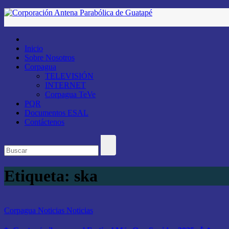
Saltar
al
contenido
Inicio
Sobre Nosotros
Corpagua
TELEVISIÓN
INTERNET
Corpagua TeVe
PQR
Documentos ESAL
Contáctenos
Etiqueta:
ska
Corpagua Noticias
Noticias