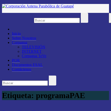
Saltar
al
contenido
Inicio
Sobre Nosotros
Corpagua
TELEVISIÓN
INTERNET
Corpagua TeVe
PQR
Documentos ESAL
Contáctenos
Etiqueta:
programaPAE