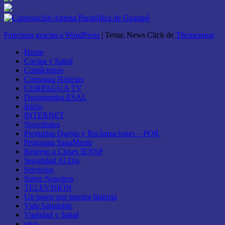
Funciona gracias a WordPress
|
Tema: News Click de
Themeansar
Home
Cocina y Salud
Contáctenos
Corpagua Noticias
CORPAGUA TV
Documentos ESAL
Inicio
INTERNET
Novedades
Preguntas Quejas y Reclamaciones – PQR
Programa SanaMente
Regreso a Clases IENSP
Seguridad Al Día
Servicios
Sobre Nosotros
TELEVISIÓN
Un paseo por nuestra historia
Vida Saludable
Vitalidad y Salud
vivo