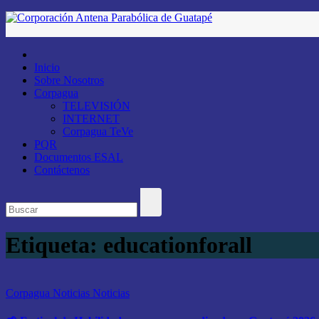
Saltar
al
contenido
Inicio
Sobre Nosotros
Corpagua
TELEVISIÓN
INTERNET
Corpagua TeVe
PQR
Documentos ESAL
Contáctenos
Etiqueta:
educationforall
Corpagua Noticias
Noticias