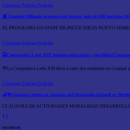
Corpagua Noticias
Noticias
📰 Guatapé Bilingüe arranca con fuerza: más de 200 inscritos 20
EL PROGRAMA GUATAPÉ BILINGÜE INICIA NUEVO SEMESTRE C
Corpagua Noticias
Noticias
🚍Cooperativa León XIII impulsa educación y movilidad Guata
💚La Cooperativa León XIII llevó a cabo dos reuniones en Guatapé y 
Corpagua Noticias
Noticias
👶🌟Guatapé celebra la clausura del Desarrollo Infantil en Medi
CLAUSURA DE ACTIVIDADES MODALIDAD DESARROLLO INFANTIL
Paginación
1
2
de
FACEBOOK