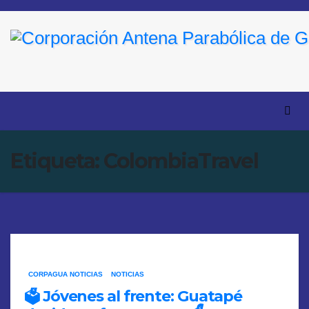
Saltar
al
contenido
Etiqueta:
ColombiaTravel
CORPAGUA NOTICIAS
NOTICIAS
🗳️ Jóvenes al frente: Guatapé