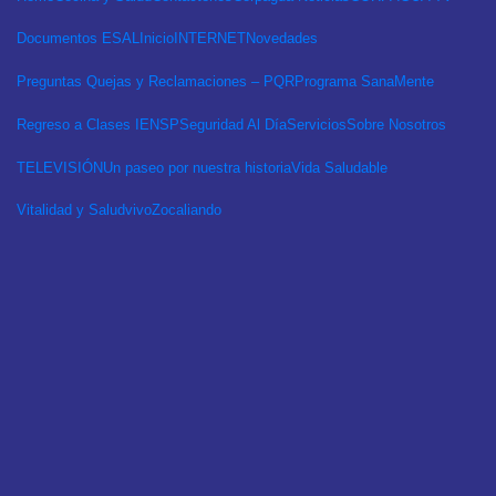
Documentos ESAL
Inicio
INTERNET
Novedades
Preguntas Quejas y Reclamaciones – PQR
Programa SanaMente
Regreso a Clases IENSP
Seguridad Al Día
Servicios
Sobre Nosotros
TELEVISIÓN
Un paseo por nuestra historia
Vida Saludable
Vitalidad y Salud
vivo
Zocaliando