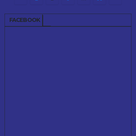
de
FACEBOOK
entradas