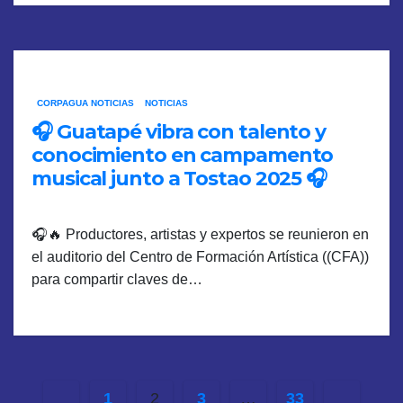
CORPAGUA NOTICIAS
NOTICIAS
🎧 Guatapé vibra con talento y
conocimiento en campamento
musical junto a Tostao 2025 🎧
🎧🔥 Productores, artistas y expertos se reunieron en
el auditorio del Centro de Formación Artística ((CFA))
para compartir claves de…
Paginación
1
2
3
…
33